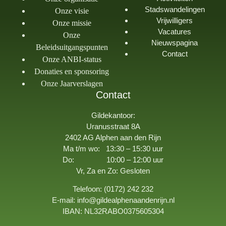
Stadswandelingen
Onze visie
Vrijwilligers
Onze missie
Vacatures
Onze
Nieuwspagina
Beleidsuitgangspunten
Contact
Onze ANBI-status
Donaties en sponsoring
Onze Jaarverslagen
Contact
Gildekantoor:
Uranusstraat 8A
2402 AG Alphen aan den Rijn
Ma t/m wo: 13:30 – 15:30 uur
Do: 10:00 – 12:00 uur
Vr, Za en Zo: Gesloten
Telefoon: (0172) 242 232
E-mail: info@gildealphenaandenrijn.nl
IBAN: NL32RABO0375605304