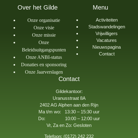
Over het Gilde
Menu
Activiteiten
Onze organisatie
Stadswandelingen
Onze visie
Vrijwilligers
Onze missie
Vacatures
Onze
Nieuwspagina
Beleidsuitgangspunten
Contact
Onze ANBI-status
Donaties en sponsoring
Onze Jaarverslagen
Contact
Gildekantoor:
Uranusstraat 8A
2402 AG Alphen aan den Rijn
Ma t/m wo: 13:30 – 15:30 uur
Do: 10:00 – 12:00 uur
Vr, Za en Zo: Gesloten
Telefoon: (0172) 242 232